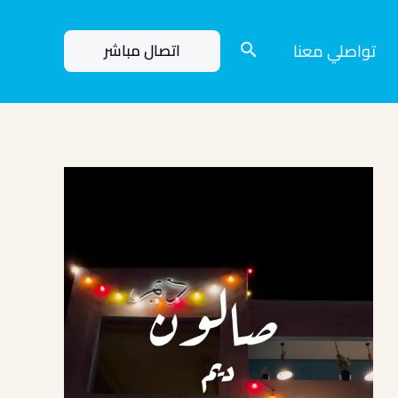
تواصلي معنا
اتصال مباشر
م
ش
غ
ل
ا
ل
ف