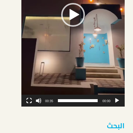
ي
د
ي
و
00:35
00:00
البحث