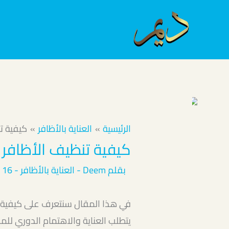
خطي
لى
لمحتوى
الرئيسية
العناية بالأظافر
كيفية ت
كيفية تنظيف الأظافر 
بقلم
Deem
-
العناية بالأظافر
-
16 فبراير، 2026
في هذا المقال سنتعرف على كيفية ت
يتطلب العناية والاهتمام الدوري للم