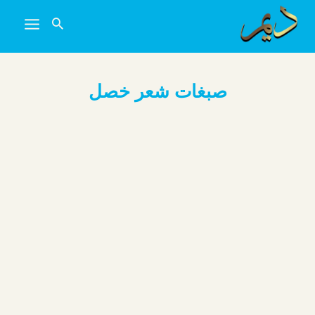
خطي
لى
لمحتوى
صبغات شعر خصل
أفضل 9 صبغات شعر طبيعية في عام 2025
العثور على صبغات شعر طبيعية خالية تمامًا من المواد
الكيميائية يكاد يكون أمرًا مستحيلًا، وإذا كنتِ تبحثين عن
أفضل صبغة […]