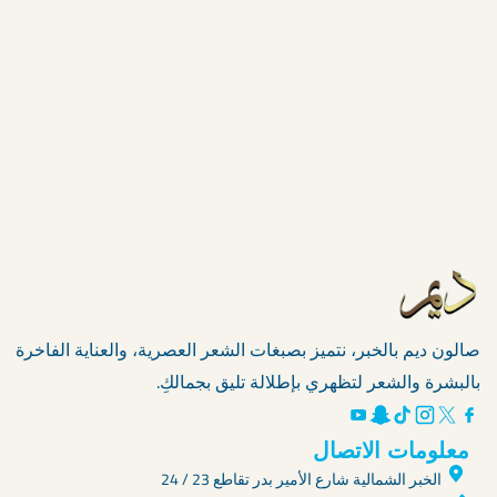
نسائي
افضل 8 الوان صبغات شعر خصل بصالون ديم
بالخبر
صبغات شعر خصل من أجمل الطرق التي تعتمدها المرأة
لتجديد إطلالتها ومنح شعرها مظهرًا عصريًا متألقًا. فالشعر
هو أساس الجمال
افضل
تابعي القراءة »
8
صبغ الشعر
الوان
صبغات
شعر
صالون ديم بالخبر، نتميز بصبغات الشعر العصرية، والعناية الفاخرة
خصل
بالبشرة والشعر لتظهري بإطلالة تليق بجمالكِ.
بصالون
ديم
معلومات الاتصال
الخبر الشمالية شارع الأمير بدر تقاطع 23 / 24