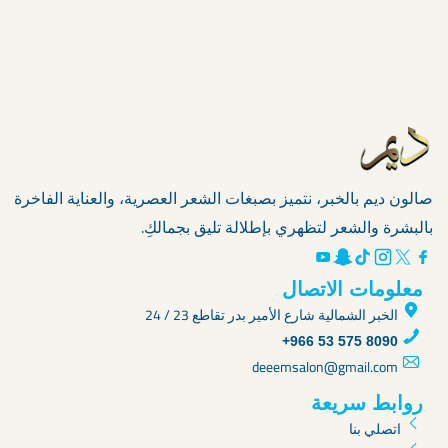
تسريحة شعر،
افضل
تابعي القراءة »
صالونات
صالونات الخبر
العناية بالشعر
قص
شعر
في
صالون ديم بالخبر، نتميز بصبغات الشعر العصرية، والعناية الفاخرة
الخبر
بالبشرة والشعر لتظهري بإطلالة تليق بجمالكِ.
معلومات الاتصال
الخبر الشمالية شارع الأمير بدر تقاطع 23 / 24
+966 53 575 8090
deeemsalon@gmail.com
روابط سريعة
اتصلي بنا