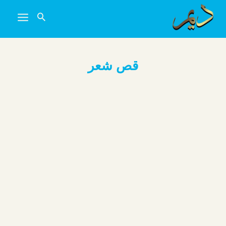
خطي
لى
لمحتوى
قص شعر
قص شعر: دليل شامل لاختيار القَصّة المثالية
في صالون ديم
قص شعر المرأة من أهم خطوات العناية بالمظهر والجمال،
فهو لا يغيّر الإطلالة فقط، بل يؤثر بشكل مباشر على الثقة
[…]