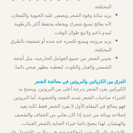
المختلفة.
يزيد متانة وقوة الشعر ويضفي عليه الحيوية واللمعان،
لأنه يعالج نسيج شعرك ويجعله يحتفظ أكثر بالرطوبة
ليبدو ناعم ولامع طوال الوقت.
يزيد مرونته ويمنع تكسره عند شده أو تصفيفه بالطرق
المختلفة.
يحمي الشعر من جميع العوامل الخارجية، مثل أشعة
الشمس والغبار والتلوث، ليعطيه مظهر صحي دائما.
الفرق بين الكرياتين والبروتين في معالجة الشعر
الكيراتين يفرد الشعر بدرجة أعلى من البروتين، وينصح به
الخبراء صاحبات الشعر شديد التجعد والخشونة، أما البروتين
فهو معالج في المقام الأول لا يفرد الشعر فقط لكنه يعيد
إصلاحه وبنائه من جديد إذا كان يعاني من الجفاف والتقصف
والهيشان، لهذا ينصح دائما خبراء العناية بالشعر الفتيات،
بالاعتماد على البروتين لمعالجة شعرهن، بدلا من الحصول على