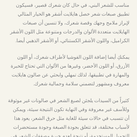
مناسب للشعر البني، في حال كان شعرك قصير، فسيكون
تطبيق صبغات شعر خصل هايلايت أشقر هو الخيار المثالي
لإبراز ملامح وجهك وقصة شعرك، ولا تنسين أن صبغات
الهايلايت متعددة الألوان والدرجات ومتنوعة مثل اللون الأشقر
الكراميل، واللون الأشقر الكستنائي، أو الأشقر الذهبي أيضا.
يمكنكِ أيضا إضافة اللون الفوشيا لأطراف شعرك، أو اللون
الأزرق، أو اللون الأخضر، وغيرها من الألوان التي تحتاج للخبرة
والمهارة في تطبيقها، لذلك تمهلي وابحثي عن صالون هايلايت
معروف ومشهور لتضمني سلامة وجمالية شعرك.
كثيراً من السيدات يلجئن لصبغ الشعر في صالونات غير موثوقة
وللأسف غير معروفة وفي النهاية تكون النتيجة سيئة، ويمكن
أن تتسبب في حالات سيئة للغاية مثل حرق الشعر، يعود هذا
لأسباب مختلفة، قد تتعلق بجودة الصبغة وجودة مستحضرات
التجميل المستخدمة، أو نتيجة لعدم خبرة مصففات الشعر في