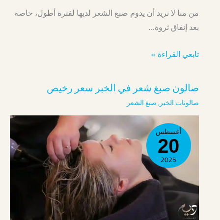
من منا لا تريد أن يدوم صبغ الشعر لديها لفترة أطول، خاصة
بعد إنفاق ثروة…
تابعي القراءة »
صالون صبغ شعر في الخبر سعر رخيص
صالونات الخبر
,
صبغ الشعر
أغسطس
20
2025