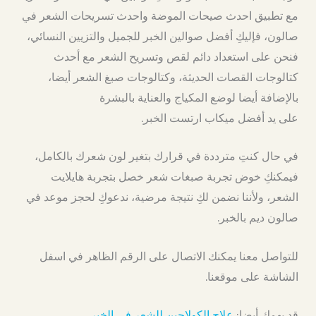
مع تطبيق احدث صيحات الموضة واحدث تسريحات الشعر في
صالون، فإليكِ أفضل صوالين الخبر للجميل والتزيين النسائي،
فنحن على استعداد دائم لقص وتسريح الشعر مع أحدث
كتالوجات القصات الحديثة، وكتالوجات صبغ الشعر أيضا،
بالإضافة أيضا لوضع المكياج والعناية بالبشرة
على يد أفضل ميكاب ارتست الخبر.
في حال كنتِ مترددة في قرارك بتغير لون شعرك بالكامل،
فيمكنكِ خوض تجربة صبغات شعر خصل بتجربة هايلايت
الشعر، ولأننا نضمن لكِ نتيجة مرضية، ندعوكِ لحجز موعد في
صالون ديم بالخبر.
للتواصل معنا يمكنك الاتصال على الرقم الظاهر في اسفل
الشاشة على موقعنا.
قد يهمك أيضا:
علاج الكولاجين للشعر في الخبر
.