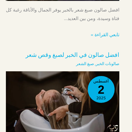
افضل صالون صبغ شعر بالخبر يوفر الجمال والأناقة رغبة كل
فتاة وسيدة، ومن بين العديد…
تابعي القراءة »
افضل صالون في الخبر لصبغ وقص شعر
صالونات الخبر
,
صبغ الشعر
أغسطس
2
2025