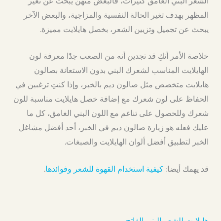
الشعر البني الغامق كثيرات، فالبعض منهن يبحث عن تغير
المظهر بهدف تغير الحالة النفسية والمزاجية، والبعض الآخر
يبحث عن تجميل وتزيين الشعر، بخصل هايلايت مميزة.
خلاصة الأمر أنكِ قد تجدين أنه من الصعب جدًا معرفة لون
الهايلايت المناسب لشعرك البني بدون الاستعانة بصالون
هايلايت متخصص مثل صالون ديم بالخبر، وإذا كنتِ ترغبين في
الحفاظ على لون شعرك مع إضافة خصل هايلايت مناسبة للون
شعرك وللحصول على تناغم مع اللون البني الغامق، كل ما
عليك فعله هو زيارة صالون ديم في الخبر، أحد أفضل مشاغل
الخبر لتطبيق أفضل ألوان الهايلايت والصبغات.
قد يهمك أيضا:
كيفية استخدام القهوة للشعر وفوائدها
.
هايلايت للشعر البني الفاتح