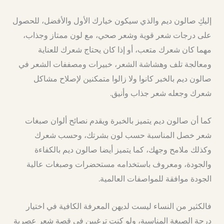
إليكِ صالون ديم والذي سيكون خيارك الأول والأفضل، للحصول
على درجات شعر قوية وشعر صحي، مع لون ممتاز وجذاب،
مهما كان شعرك متعب، أو إذا كان يحتاج شعرك للعناية
ومعالجة تلف وهشاشة الشعر، خبيرات ومصففات الشعر في
صالون ديم بالخبر كانوا ولا زالوا متمكنين لإصلاح مشاكل
شعرك وجعله شعر جذاب وأنيق.
كما أن صالون ديم يتميز بالخبرة ويقدم نصائح ألوان صبغات
شعر خصل المناسبة حسب لون بشرتك، وحسب شعرك
وكذلك ملامح وجهك، كما يتميز أيضا صالون ديم بالكفاءة
والجودة، ومعروف باستخدامه مستحضرات وصبغات عالية
الجودة موافقة للمواصفات العالمية.
فالكثير من النساء ليست لديهن المعرفة الكافية في اختيار
درجة الصبغة المناسبة، ولو كنتِ ترغبين في قصة شعر عصرية