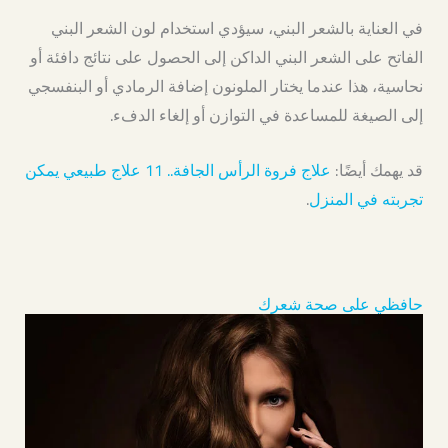
في العناية بالشعر البني، سيؤدي استخدام لون الشعر البني
الفاتح على الشعر البني الداكن إلى الحصول على نتائج دافئة أو
نحاسية، هذا عندما يختار الملونون إضافة الرمادي أو البنفسجي
إلى الصيغة للمساعدة في التوازن أو إلغاء الدفء.
قد يهمك أيضًا:
علاج فروة الرأس الجافة.. 11 علاج طبيعي يمكن
تجربته في المنزل
.
حافظي على صحة شعرك