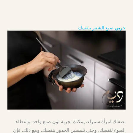
جربي صبغ الشعر بنفسك
بصفتك امرأة سمراء، يمكنك تجربة لون صبغ واحد، وإعطاء
الضوء لنفسك، وحتى تلمسين الجذور بنفسك، ومع ذلك، فإن