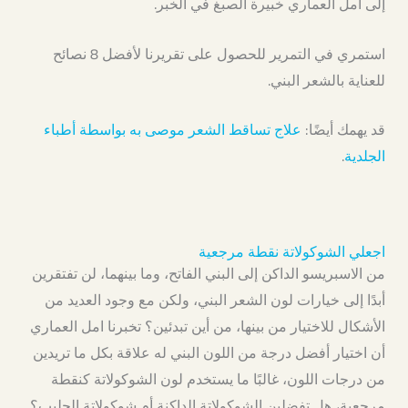
إلى امل العماري خبيرة الصبغ في الخبر.
استمري في التمرير للحصول على تقريرنا لأفضل 8 نصائح
للعناية بالشعر البني.
قد يهمك أيضًا:
علاج تساقط الشعر موصى به بواسطة أطباء
الجلدية
.
اجعلي الشوكولاتة نقطة مرجعية
من الاسبريسو الداكن إلى البني الفاتح، وما بينهما، لن تفتقرين
أبدًا إلى خيارات لون الشعر البني، ولكن مع وجود العديد من
الأشكال للاختيار من بينها، من أين تبدئين؟ تخبرنا امل العماري
أن اختيار أفضل درجة من اللون البني له علاقة بكل ما تريدين
من درجات اللون، غالبًا ما يستخدم لون الشوكولاتة كنقطة
مرجعية، هل تفضلين الشوكولاتة الداكنة أم شوكولاتة الحليب؟