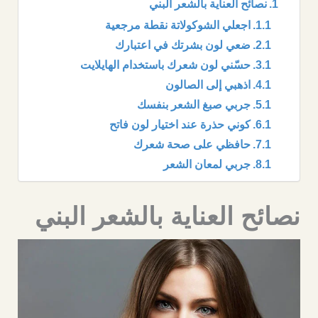
نصائح العناية بالشعر البني
اجعلي الشوكولاتة نقطة مرجعية
ضعي لون بشرتك في اعتبارك
حسّني لون شعرك باستخدام الهايلايت
اذهبي إلى الصالون
جربي صبغ الشعر بنفسك
كوني حذرة عند اختيار لون فاتح
حافظي على صحة شعرك
جربي لمعان الشعر
نصائح العناية بالشعر البني