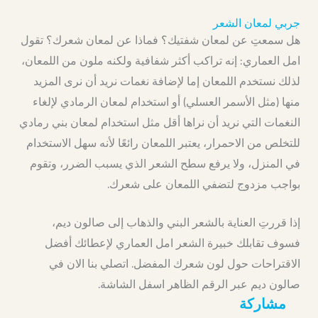
جربي لمعان الشعر
هل سمعتِ عن لمعان شفتيك؟ فماذا عن لمعان شعرك؟ تقول
امل العماري: إنه تراكب أكثر شفافية ولكنه ملون من اللمعان،
لذلك نستخدم اللمعان إما لإضافة نغمات نريد أن نرى المزيد
منها (مثل الأسمر العسلي) أو استخدام لمعان الرمادي لإلغاء
النغمات التي نريد أن نراها أقل مثل استخدام لمعان بني رمادي
للتخلص من الاحمرار، يعتبر اللمعان رائعًا لأنه سهل الاستخدام
في المنزل، ولا يرفع سطح الشعر الذي يسبب الضرر، وتقوم
بواجب مزدوج لتضفي اللمعان على شعرك.
إذا قررتِ العناية بالشعر البني والذهاب إلى صالون ديم،
فسوف تقابلك خبيرة الشعر امل العماري لإعطائك أفضل
الاقتراحات حول لون شعرك المفضل. اتصلي بنا الان في
صالون ديم عبر الرقم الظاهر اسفل الشاشة.
مشاركة