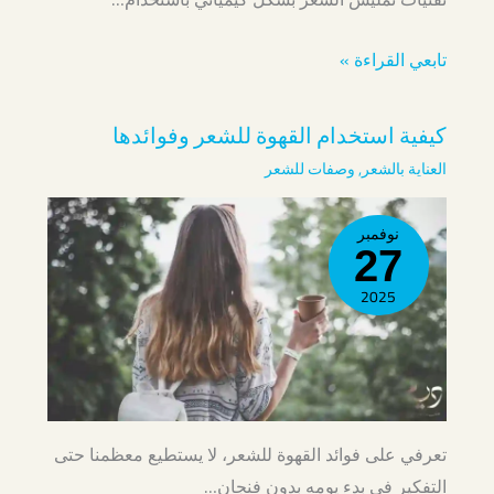
تابعي القراءة »
كيفية استخدام القهوة للشعر وفوائدها
العناية بالشعر
,
وصفات للشعر
نوفمبر
27
2025
تعرفي على فوائد القهوة للشعر، لا يستطيع معظمنا حتى
التفكير في بدء يومه بدون فنجان…