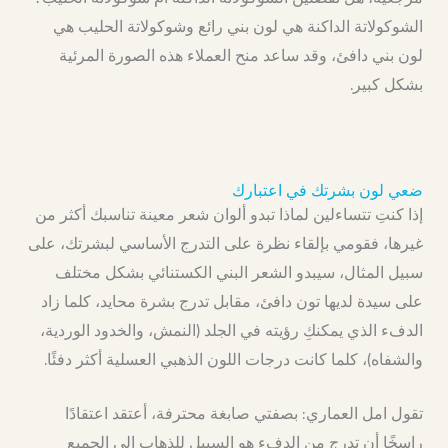
الشوكولاتة الداكنة هي لون بني رائع وشوكولاتة الحليب هي
لون بني دافئ، وقد ساعد منح العملاء هذه الصورة المرئية
بشكل كبير.
ضعي لون بشرتك في اعتبارك
إذا كنتِ تتساءلين لماذا تبدو ألوان شعر معينة تناسبك أكثر من
غيرها، فقومي بإلقاء نظرة على التدرج الأساسي لبشرتك، على
سبيل المثال، سيبدو الشعر البني الكستنائي بشكل مختلف
على سيدة لديها تون دافئ، مقابل تدرج بشرة محايد، كلما زاد
الدفء الذي يمكنكِ رؤيته في الجلد (النمش، والخدود الوردية،
والشفاه)، كلما كانت درجات اللون الذهبي العسلية أكثر دفئًا.
تقول امل العماري: بصفتي صابغة محترفة، أعتقد اعتقادًا
راسخًا أن تدرج من الدفء هو السبيل للذهاب إلى الجميع